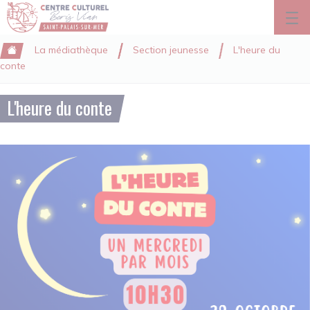
Panneau de gestion des cookies
Saut au contenu principal
La médiathèque
Section jeunesse
L'heure du
conte
L'heure du conte