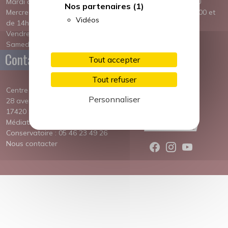
Mardi de 14h30 à 17h00
Mardi de 14h00 à 19h00
Nos partenaires
(1)
Mercredi de 9h00 à 12h00 et
Mercredi de 9h00 à 12h00 et
Vidéos
de 14h30 à 18h45
de 14h00 à 19h00
Vendredi de 14h30 à 18h45
Jeudi 14h00 - 18h30
Samedi de 9h00 à 12h00
Contact
Tout accepter
Tout refuser
Centre Culturel Boris Vian
Personnaliser
28 avenue de Verdun
17420 Saint-Palais sur Mer
Médiathèque : 05 46 23 96 70
Conservatoire : 05 46 23 49 26
Nous contacter