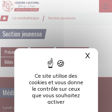
Panneau de gestion des cookies
Saut au contenu principal
La médiathèque
Section jeunesse
Section jeunesse
Présentation
Actualités
L'heure du conte
X
Masque
Bébés lecteurs
Scènes de poche
Ce site utilise des
cookies et vous donne
le contrôle sur ceux
Médiathèque
Conservatoire
que vous souhaitez
activer
Lundi de 14h30 à 18h45
Lundi de 14h15 à 18h45